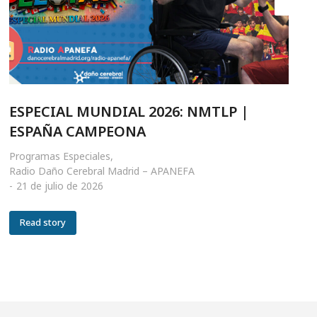
ESPECIAL MUNDIAL 2026: NMTLP |
ESPAÑA CAMPEONA
Programas Especiales
,
Radio Daño Cerebral Madrid – APANEFA
21 de julio de 2026
Read story