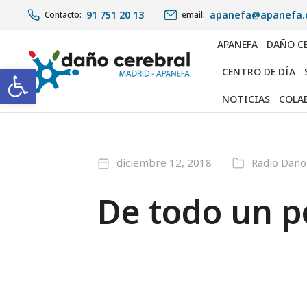
91 751 20 13
apanefa@apanefa.
Contacto:
email:
APANEFA
DAÑO C
Abrir barra de herramientas
CENTRO DE DÍA
NOTICIAS
COLA
diciembre 12, 2018
Radio Daño
De todo un p