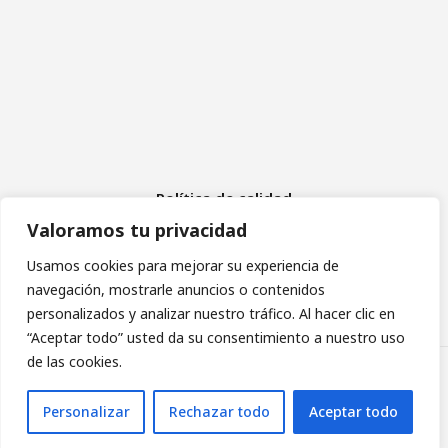
Política de calidad
Aviso Legal
Valoramos tu privacidad
Política de cookies
Política de privacidad
Usamos cookies para mejorar su experiencia de
navegación, mostrarle anuncios o contenidos
personalizados y analizar nuestro tráfico. Al hacer clic en
“Aceptar todo” usted da su consentimiento a nuestro uso
de las cookies.
Asociación de Daño Cerebral Sobrevenido de Madrid
Personalizar
Rechazar todo
Aceptar todo
diseño web: pixelcero.com