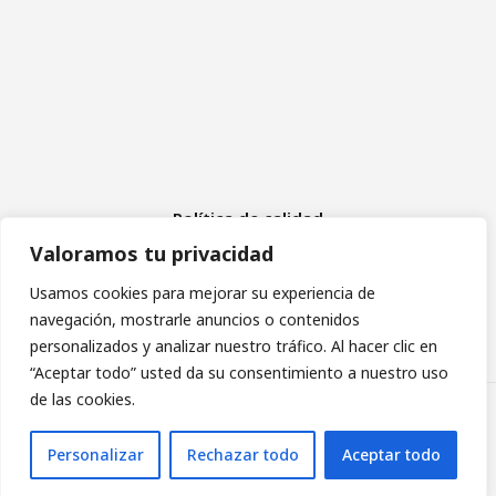
Política de calidad
Aviso Legal
Valoramos tu privacidad
Política de cookies
Política de privacidad
Usamos cookies para mejorar su experiencia de
navegación, mostrarle anuncios o contenidos
personalizados y analizar nuestro tráfico. Al hacer clic en
“Aceptar todo” usted da su consentimiento a nuestro uso
de las cookies.
Asociación de Daño Cerebral Sobrevenido de Madrid
Personalizar
Rechazar todo
Aceptar todo
diseño web: pixelcero.com