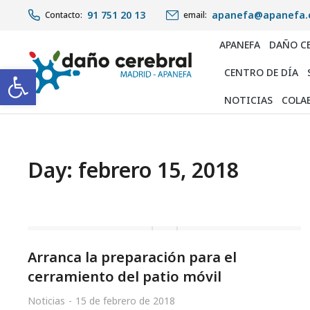
91 751 20 13
apanefa@apanefa.
Contacto:
email:
APANEFA
DAÑO C
Abrir barra de herramientas
CENTRO DE DÍA
NOTICIAS
COLA
Day: febrero 15, 2018
Arranca la preparación para el
cerramiento del patio móvil
Noticias
15 de febrero de 2018