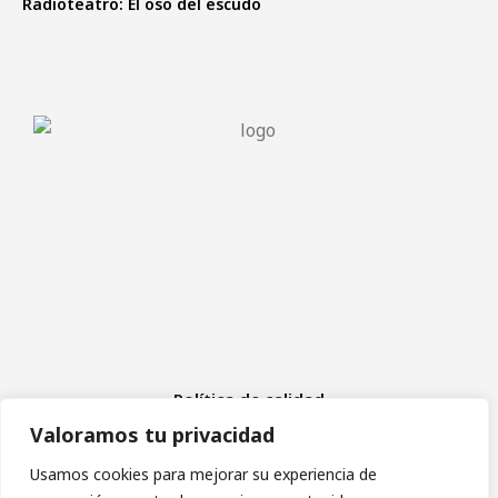
Radioteatro: El oso del escudo
Política de calidad
Aviso Legal
Valoramos tu privacidad
Política de cookies
Política de privacidad
Usamos cookies para mejorar su experiencia de