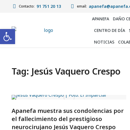
91 751 20 13
apanefa@apanefa.
Contacto:
email:
APANEFA
DAÑO C
Abrir barra de herramientas
CENTRO DE DÍA
NOTICIAS
COLA
Tag: Jesús Vaquero Crespo
Apanefa muestra sus condolencias por
el fallecimiento del prestigioso
neurocirujano Jesús Vaquero Crespo