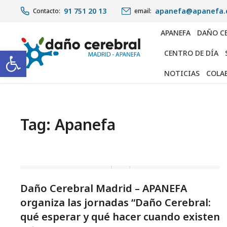
91 751 20 13
apanefa@apanefa.
Contacto:
email:
APANEFA
DAÑO C
Abrir barra de herramientas
CENTRO DE DÍA
NOTICIAS
COLA
Tag: Apanefa
Daño Cerebral Madrid – APANEFA
organiza las jornadas “Daño Cerebral:
qué esperar y qué hacer cuando existen