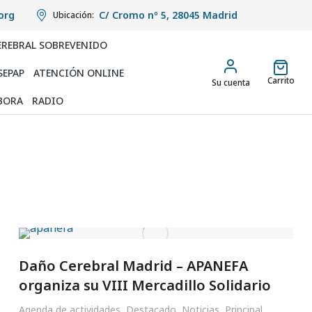
org
C/ Cromo nº 5, 28045 Madrid
Ubicación:
EREBRAL SOBREVENIDO
SEPAP
ATENCIÓN ONLINE
Carrito
Su cuenta
BORA
RADIO
Daño Cerebral Madrid – APANEFA
organiza su VIII Mercadillo Solidario
Agenda de actividades
,
Destacado
,
Noticias
,
Principal