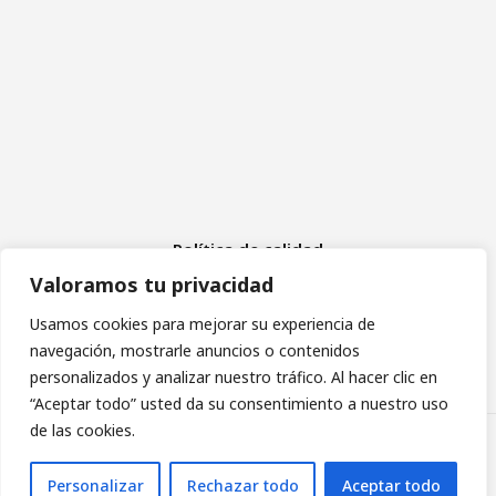
Política de calidad
Aviso Legal
Valoramos tu privacidad
Política de cookies
Política de privacidad
Usamos cookies para mejorar su experiencia de
navegación, mostrarle anuncios o contenidos
personalizados y analizar nuestro tráfico. Al hacer clic en
“Aceptar todo” usted da su consentimiento a nuestro uso
de las cookies.
Asociación de Daño Cerebral Sobrevenido de Madrid
Personalizar
Rechazar todo
Aceptar todo